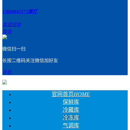
13684045373
拨打
发送短信
微信
微信扫一扫
长按二维码关注微信加好友
导航
官网首页
HOME
保鲜库
冷藏库
冷冻库
气调库